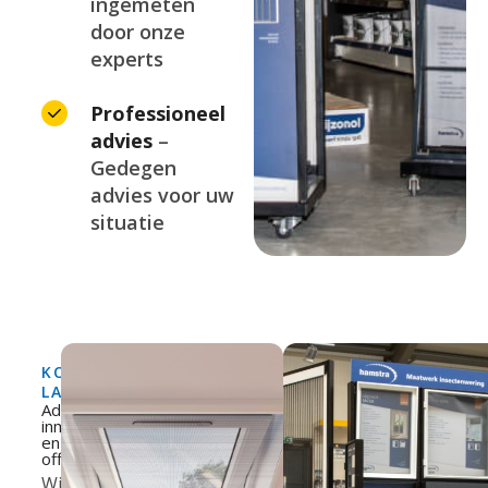
ingemeten
door onze
experts
Professioneel
advies
–
Gedegen
advies voor uw
situatie
KOM
LANGS
Advies,
inmeten
en
offerte
Wij