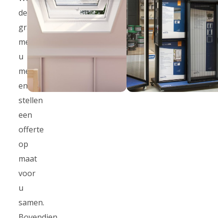
denken
graag
met
u
mee
en
stellen
een
offerte
op
maat
voor
u
samen.
Bovendien