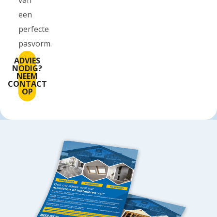
een
perfecte
pasvorm.
ADVIES
NODIG?
NEEM
CONTACT
OP