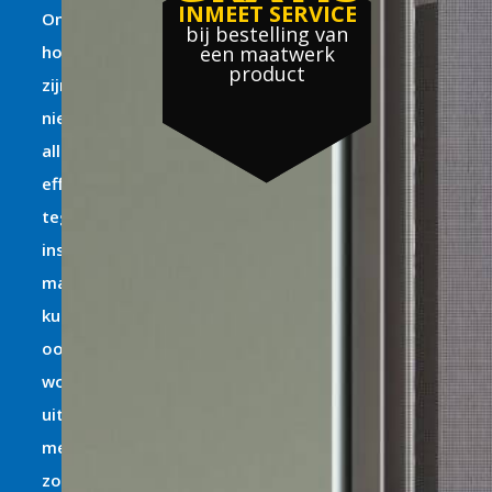
INMEET SERVICE
Onze
bij bestelling van
horren
een maatwerk
product
zijn
niet
alleen
effectief
tegen
insecten,
maar
kunnen
ook
worden
uitgevoerd
met
zonwerend