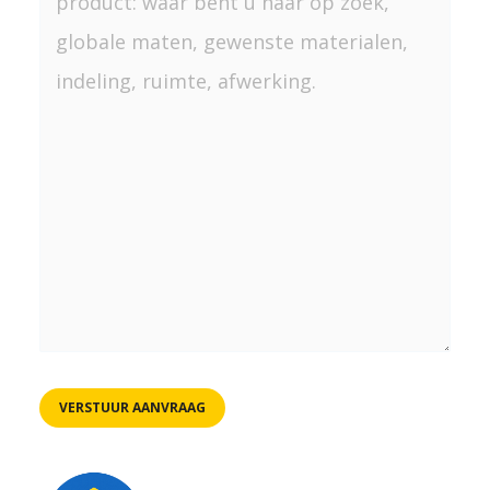
wensen
voor
de
maatwerk
kast:
maten,
houtsoort,
indeling,
ruimte
en
afwerking.
*
VERSTUUR AANVRAAG