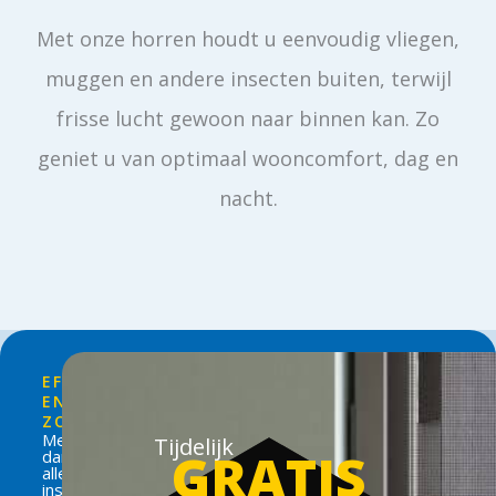
Met onze horren houdt u eenvoudig vliegen,
muggen en andere insecten buiten, terwijl
frisse lucht gewoon naar binnen kan. Zo
geniet u van optimaal wooncomfort, dag en
nacht.
EFFECTIEF
EN
ZONWEREND
Meer
Tijdelijk
GRATIS
dan
alleen
insectenwerend