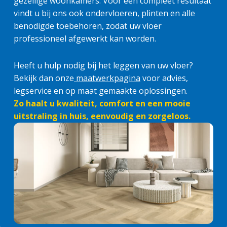
gezellige woonkamers. Voor een compleet resultaat
vindt u bij ons ook ondervloeren, plinten en alle
benodigde toebehoren, zodat uw vloer
professioneel afgewerkt kan worden.
Heeft u hulp nodig bij het leggen van uw vloer?
Bekijk dan onze
maatwerkpagina
voor advies,
legservice en op maat gemaakte oplossingen.
Zo haalt u kwaliteit, comfort en een mooie
uitstraling in huis, eenvoudig en zorgeloos.